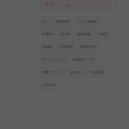
タグ
Tags
求人
医療保険
マイナ保険証
医療DX
湯沢市
訪問看護
羽後町
秋田県
在宅医療
24時間対応
ターミナルケア
医療的ケア児
自費サービス
寝たきり
中途採用
土日休み