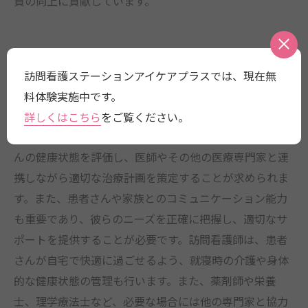
質の向上に貢献しています。
訪問看護師の役割と必要な能力
訪問看護ステーションアイケアプラスでは、現在無
訪問看護師は、病院やクリニックなどに定期的に通院す
料体験実施中です。
ることが難しい患者さんの自宅へ出向き、必要な医療サ
詳しくはこちら
をご覧ください。
ービスを提供する役割を担っています。彼らは、患者さ
んの健康状態を評価し、医師やその他の医療専門家と連
携しながら適切な治療計画を策定することが求められま
す。また、患者さんや家族とのコミュニケーション能力
も重要であり、彼らのニーズを正確に把握し、適切なサ
ポートを提供することが必要です。訪問看護師は、患者
さんが自宅で快適に過ごせるよう、就寝時の介護や身体
的な健康状態の管理も行います。また、薬剤師や栄養
士、理学療法士など、必要な場合には他の専門家と協力